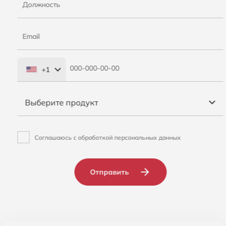
+1
United
States
Выберите продукт
+1
Соглашаюсь с обработкой персональных данных
Отправить