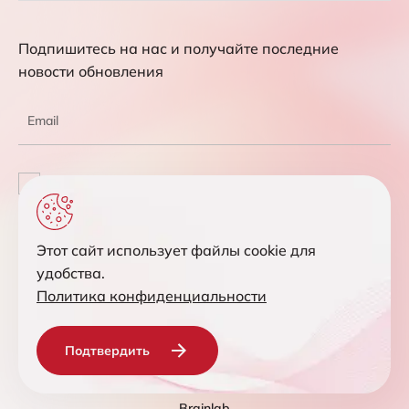
Подпишитесь на нас и получайте последние
новости обновления
Соглашаюсь с обработкой персональных данных
Отправить запрос
Этот сайт использует файлы cookie для
удобства.
Политика конфиденциальности
© 2019 -2026 Intelligent IT Distribution. Все права
защищены.
Подтвердить
Политика конфиденциальности
Brainlab