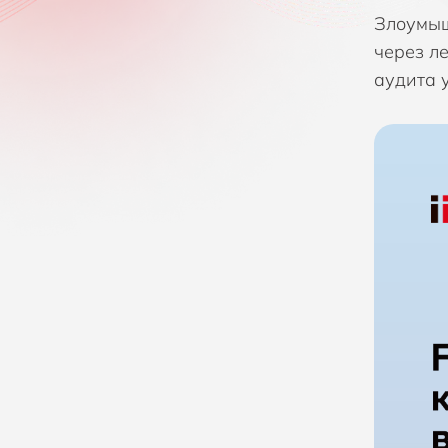
Злоумы
Компания Fastly
через л
Компания Gatewatcher
аудита 
Компания GTB technologies
Компания Hexnode
Компания Holm Security
Компания Infinidat
Компания Infodas
Компания Lepide
Компания Lookout
Компания NACVIEW