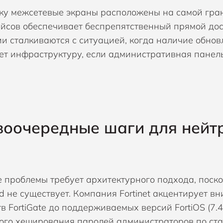
ку межсетевые экраны расположены на самой гран
йсов обеспечивает беспрепятственный прямой дос
и сталкиваются с ситуацией, когда наличие обно
т инфраструктуру, если административная панель
оочередные шаги для нейт
 проблемы требует архитектурного подхода, поско
eed не существует. Компания Fortinet акцентирует 
в FortiGate до поддерживаемых версий FortiOS (7.4
ого хеширования паролей администраторов по ст