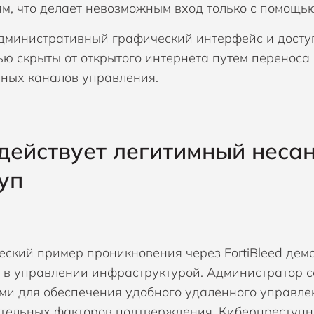
м, что делает невозможным вход только с помощь
дминистративный графический интерфейс и досту
ью скрыты от открытого интернета путем переноса
ных каналов управления.
действует легитимный нес
уп
еский пример проникновения через FortiBleed дем
 в управлении инфраструктурой. Администратор се
ми для обеспечения удобного удаленного управлен
тельных факторов подтверждения. Киберпреступни