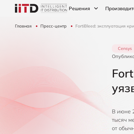
Решения
Производит
Главная
Пресс-центр
FortiBleed: эксплуатация кри
Информационная
Компания A10 Networks
безопасность
ІТ-Инфраструктура
Компания Automox
Censys
Опублик
Компания Bitsight
For
Компания Censys
уяз
Компания Cribl
Компания CrowdStrike
В июне 
Компания Cyber Unit Techno
тысяч м
от обыч
Компания Exabeam