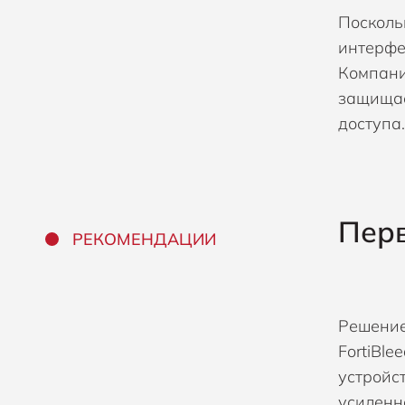
Посколь
интерфе
Компани
защищае
доступа.
Перв
РЕКОМЕНДАЦИИ
Решение
FortiBl
устройст
усиленн