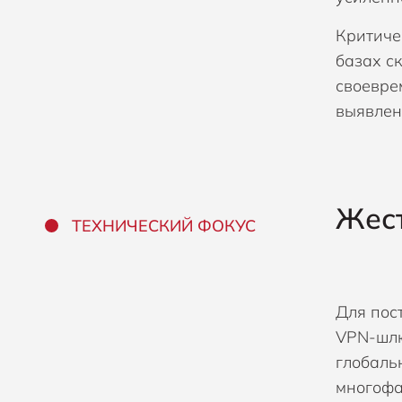
Критиче
базах с
своевре
выявлен
Жест
ТЕХНИЧЕСКИЙ ФОКУС
Для пос
VPN-шлю
глобаль
многофа