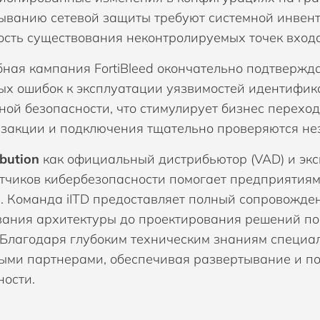
ыванию сетевой защиты требуют системной инвент
ость существования неконтролируемых точек входа
ная кампания FortiBleed окончательно подтвержда
ых ошибок к эксплуатации уязвимостей идентифик
ной безопасности, что стимулирует бизнес переход
нзакции и подключения тщательно проверяются нез
ibution
как официальный дистрибьютор (VAD) и эк
тчиков кибербезопасности помогает предприятиям
. Команда iITD предоставляет полный сопровожде
вания архитектуры до проектирования решений по
 Благодаря глубоким техническим знаниям специа
ыми партнерами, обеспечивая развертывание и п
ности.