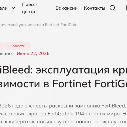
Пресс-
ели
Вакансии
Контакты
центр
тической уязвимости в Fortinet FortiGate
BAS, Моделирование взломов и атак
Компания Nak
CT
DDoS-защита
Новости
Компания NetB
DL
овано:
Июнь 22, 2026
EDR, Защита конечных точек
Компания Niag
IA
tiBleed: эксплуатация к
IDS, Активные сетевые приманки
Компания Out
MD
вимости в Fortinet FortiG
MFA, Многофакторная аутентификация
Компания Picus
ND
NTA, Анализ сетевого трафика
Компания Ping 
PA
2026 года эксперты раскрыли кампанию FortiBleed,
logies
Компания Prot
SI
ежсетевых экранов FortiGate в 194 странах мира. 
SandBox
бе
ных кибератак, поскольку не основан на эксплуата
Компания Red