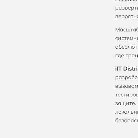
разверт
вероятн
Масштаб
системн
абсолют
где тра
iIT Distr
разрабо
вызовам
тестиро
защите.
локальн
безопас