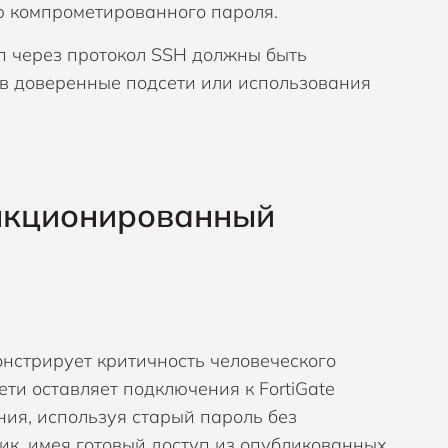
ю компрометированного пароля.
п через протокол SSH должны быть
 в доверенные подсети или использования
анкционированный
онстрирует критичность человеческого
ти оставляет подключения к FortiGate
ия, используя старый пароль без
к, имея готовый доступ из опубликованных