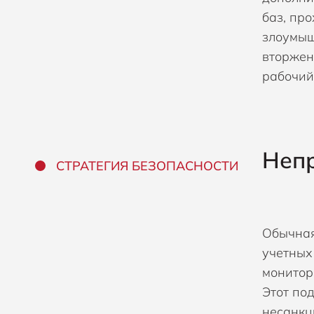
баз, пр
злоумыш
вторжен
рабочий
Непр
СТРАТЕГИЯ БЕЗОПАСНОСТИ
Обычная
учетных
монитор
Этот по
несанкц