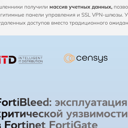
SOAR, Оркестрация, автоматизация и
шленники получили
массив учетных данных,
позво
SP
Компания Safe
реагирование
егитимные панели управления и SSL VPN-шлюзы. Уг
Компания Son
удаленных доступов вместо традиционного ожида
UEBA, Анализ поведения пользователей и
UE
субъектов
ус
Компания SOT
ZTNA, Доступ к сети с нулевым доверием
Ви
Компания Spin
Зашифрованный обмен мгновенными
За
Компания Syc
сообщениями
Компания Ter
Симуляции фишинговых атак
Уп
Компания Thr
Шифрование и защита баз данных
Компания Vect
Компания WA
Компания Zer