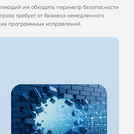
ляющий им обходить периметр безопасности
M, Управление политиками безопасности
tica
роза требует от бизнеса немедленного
ar
ния программных исправлений.
M, Унифицированное управление конечными
тройствами
I
димость сети
.AI
щита мобильных устройств
ope
raZone
равление рисками и защита данных
eema
ra AI
LLIX
oFox