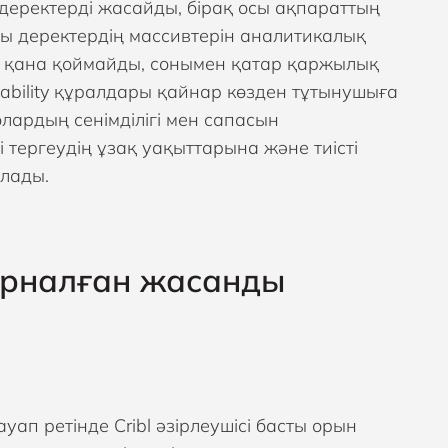
деректерді жасайды, бірақ осы ақпараттың
лы деректердің массивтерін аналитикалық
п қана қоймайды, сонымен қатар қаржылық
ability құралдары қайнар көзден тұтынушыға
лардың сенімділігі мен сапасын
 тергеудің ұзақ уақыттарына және тиісті
олады.
арналған жасанды
п ретінде Cribl әзірлеушісі басты орын