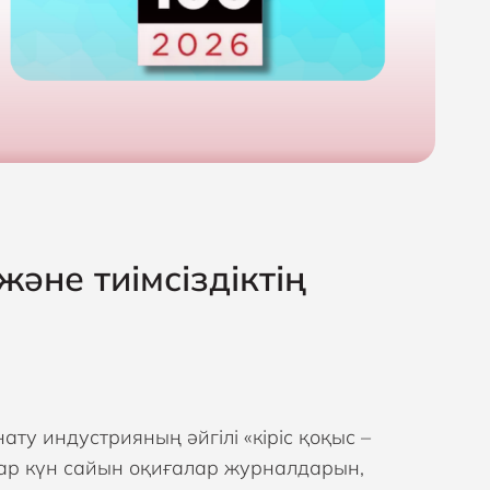
әне тиімсіздіктің
ту индустрияның әйгілі «кіріс қоқыс –
ар күн сайын оқиғалар журналдарын,