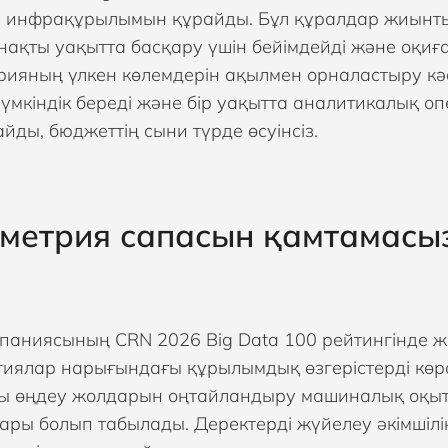
 инфрақұрылымын құрайды. Бұл құралдар жиынты
нақты уақытта басқару үшін бейімдейді және оқиғ
рияның үлкен көлемдерін ақылмен орналастыру кәс
мүмкіндік береді және бір уақытта аналитикалық 
йды, бюджеттің сыни түрде өсуінсіз.
метрия сапасын қамтамасыз
омпаниясының CRN 2026 Big Data 100 рейтингінде 
гиялар нарығындағы құрылымдық өзгерістерді көрс
ы өңдеу жолдарын оңтайландыру машиналық оқыт
ары болып табылады. Деректерді жүйелеу әкімшіл