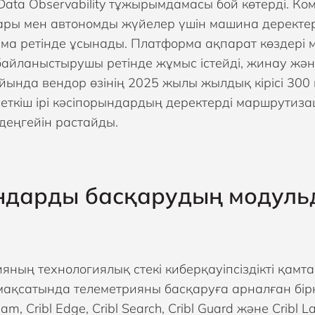
Data Observability тұжырымдамасы бой көтерді. К
ры мен автономды жүйелер үшін машина деректер
ма ретінде ұсынады. Платформа ақпарат көздері
 байланыстырушы ретінде жұмыс істейді, жинау жән
йында вендор өзінің 2025 жылы жылдық кірісі 30
сеткіш ірі кәсіпорындардың деректерді маршрутиза
деңгейін растайды.
дарды басқарудың модульд
ның технологиялық стекі киберқауіпсіздікті қамта
мақсатында телеметрияны басқаруға арналған бірн
ream, Cribl Edge, Cribl Search, Cribl Guard және Crib