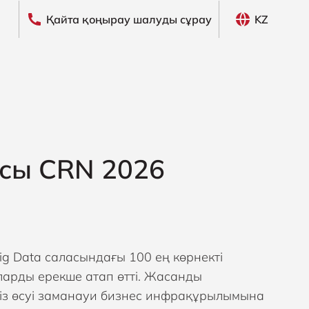
Қайта қоңырау шалуды сұрау
KZ
асы CRN 2026
 Data саласындағы 100 ең көрнекті
ыларды ерекше атап өтті. Жасанды
іксіз өсуі заманауи бизнес инфрақұрылымына