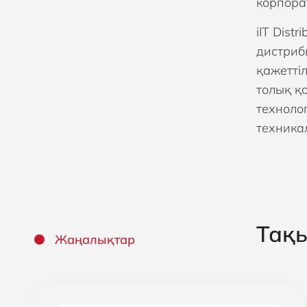
корпора
iIT Dis
дистриб
қажетті
толық қо
технолог
техника
Тақ
Жаңалықтар