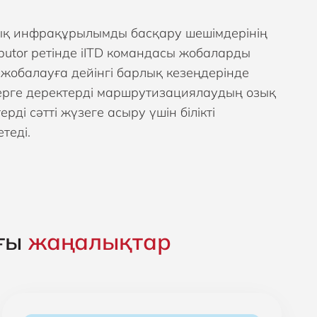
аттық инфрақұрылымды басқару шешімдерінің
butor ретінде iITD командасы жобаларды
 жобалауға дейінгі барлық кезеңдерінде
естерге деректерді маршрутизациялаудың озық
рді сәтті жүзеге асыру үшін білікті
теді.
ғы
жаңалықтар