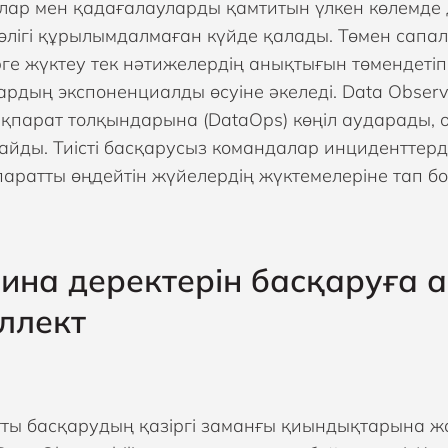
лар мен қадағалауларды қамтитын үлкен көлемде 
бөлігі құрылымдалмаған күйде қалады. Төмен сапа
ге жүктеу тек нәтижелердің анықтығын төмендеті
рдың экспоненциалды өсуіне әкеледі. Data Observ
 ақпарат толқындарына (DataOps) көңіл аударады, о
айды. Тиісті басқарусыз командалар инциденттерді
паратты өңдейтін жүйелердің жүктемелеріне тап б
на деректерін басқаруға 
ллект
ты басқарудың қазіргі заманғы қиындықтарына жауа