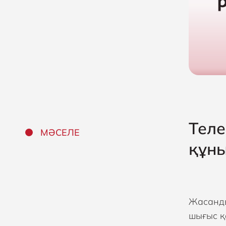
Теле
МӘСЕЛЕ
құн
Жасанды
шығыс қ