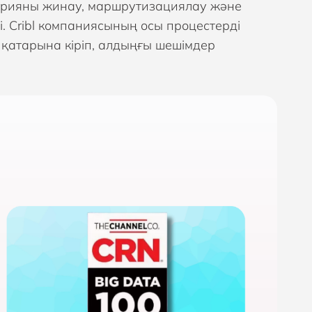
етрияны жинау, маршрутизациялау және
і. Cribl компаниясының осы процестерді
қатарына кіріп, алдыңғы шешімдер