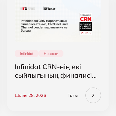
Infinidat
Новости
Infinidat CRN-нің екі
сыйлығының финалисі
атанды және CRN
Inclusive Channel Leader
Шілде 28, 2026
Тағы
марапатын алды.