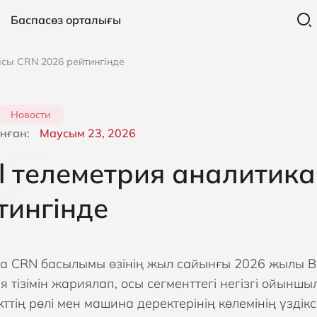
Баспасөз орталығы
асы CRN 2026 рейтингінде
Новости
нған:
Маусым 23, 2026
bl телеметрия аналитик
тингінде
 CRN басылымы өзінің жыл сайынғы 2026 жылы Big
я тізімін жариялап, осы сегменттегі негізгі ойынш
кттің рөлі мен машина деректерінің көлемінің үзд