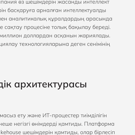
омпания өз шешімдерін жасанды интеллект
ін басқаруға арналған интеллектуалды
 мен аналитикалық құралдардың арасында
е сақтау процесіне толық бақылау береді.
0 миллион доллардан асқанын жариялады.
циялау технологияларына деген сенімінің
ік архитектурасы
масыз ету және ИТ-процестер тиімділігін
еше негізгі өнімдерді қамтиды. Платформа
l Lakehouse шешімдерін қамтиды, олар бірлесіп