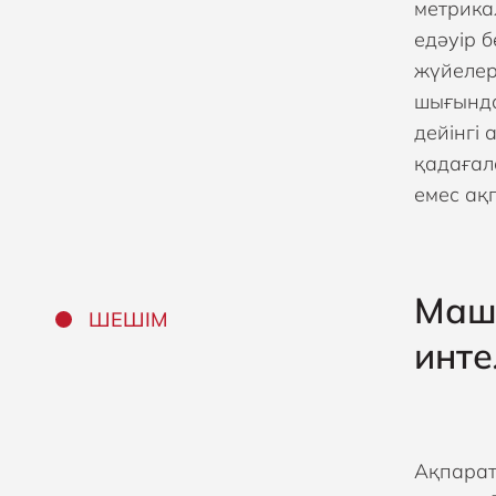
метрика
едәуір 
жүйелер
шығында
дейінгі
қадағал
емес ақ
Маши
ШЕШІМ
инте
Ақпарат