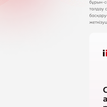
бұрын-с
талдау 
басқару
жеткізуш