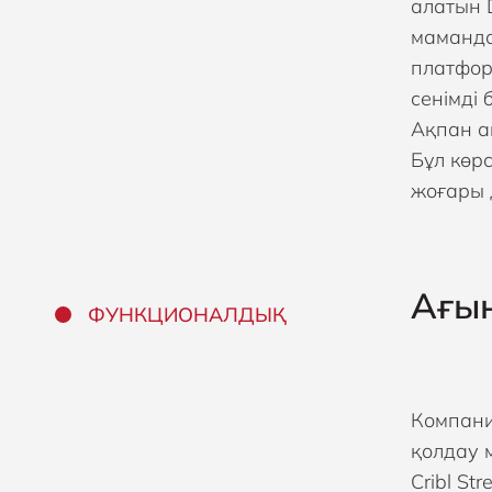
алатын 
маманда
платфор
сенімді
Ақпан а
Бұл көр
жоғары 
Ағын
ФУНКЦИОНАЛДЫҚ
Компания
қолдау 
Cribl St