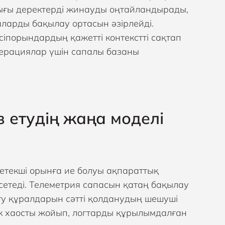
ғы деректерді жинауды оңтайландырады,
аларды бақылау ортасын әзірлейді.
іпорындардың қажетті контекстті сақтап
операциялар үшін сапалы базаны
 етудің жаңа моделі
жетекші орынға ие болуы ақпараттық
етеді. Телеметрия сапасын қатаң бақылау
у құралдарын сәтті қолданудың шешуші
ік хаосты жойып, логтарды құрылымдалған