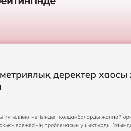
метриялық деректер хаосы ж
ы
 интеллект негізіндегі қолданбаларды жаппай орна
оқыс» ережесінің проблемасын ушықтырды. Ұйымд