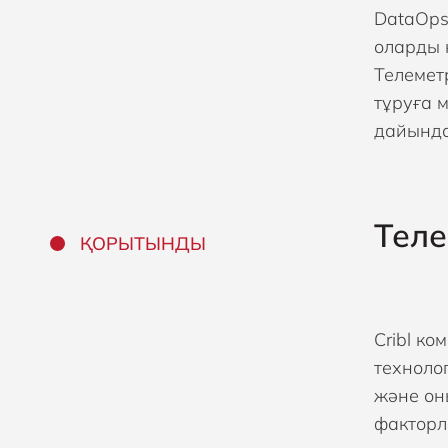
DataOps
оларды 
Телемет
тұруға 
дайында
Теле
ҚОРЫТЫНДЫ
Cribl к
техноло
және он
факторл