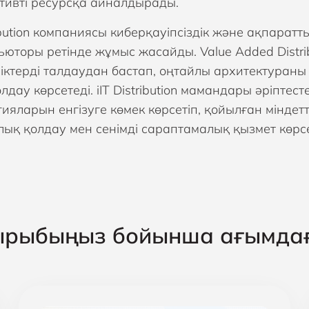
тивті ресурсқа айналдырады.
tribution компаниясы киберқауіпсіздік және ақпар
ьюторы ретінде жұмыс жасайды. Value Added Distri
ліктерді талдаудан бастап, оңтайлы архитектураны
лдау көрсетеді. iIT Distribution мамандары әріпт
ияларын енгізуге көмек көрсетіп, қойылған міндетте
лық қолдау мен сенімді сараптамалық қызмет көрсе
ырыбыңыз бойынша ағымда