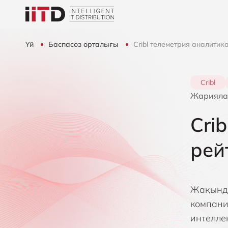
Үй
Баспасөз орталығы
Cribl телеметрия аналитик
Cribl
Жарияла
Cri
рей
Жақында
компани
интелле