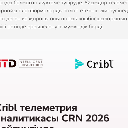
оңды болмаған жүктеме түсіруде. Ұйымдар телем
арнайы платформаларды талап ететінін жиі түсінед
ға деген көзқарасы оны нарық көшбасшыларының 
ісі ретінде ерекшеленуге мүмкіндік берді.