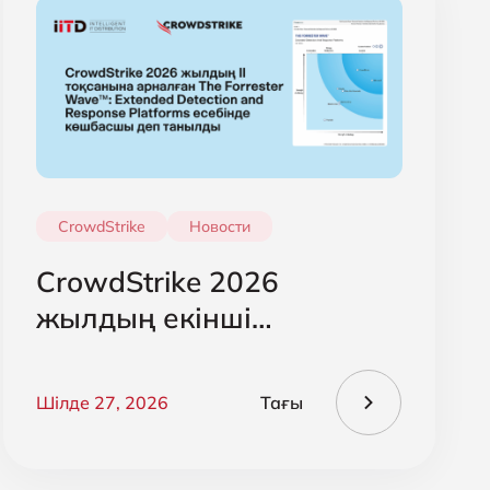
CrowdStrike
Новости
CrowdStrike 2026
жылдың екінші
тоқсанындағы The
Forrester Wave есебінде
Шілде 27, 2026
Тағы
кеңейтілген анықтау
және жауап беру