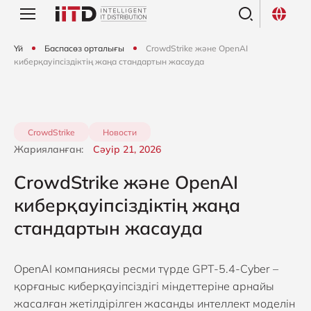
Үй
Баспасөз орталығы
CrowdStrike және OpenAI
киберқауіпсіздіктің жаңа стандартын жасауда
CrowdStrike
Новости
Жарияланған:
Сәуір 21, 2026
CrowdStrike және OpenAI
киберқауіпсіздіктің жаңа
стандартын жасауда
OpenAI компаниясы ресми түрде GPT-5.4-Cyber –
қорғаныс киберқауіпсіздігі міндеттеріне арнайы
жасалған жетілдірілген жасанды интеллект моделін