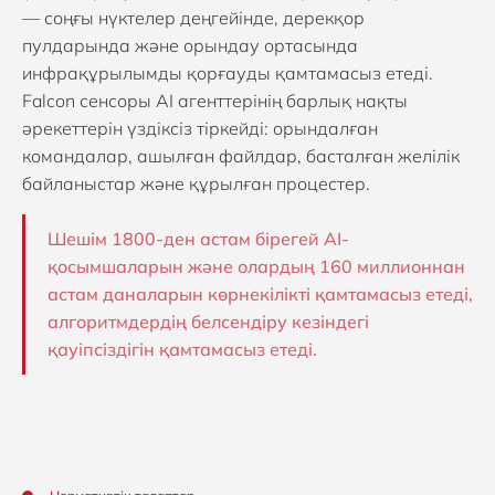
— соңғы нүктелер деңгейінде, дерекқор
пулдарында және орындау ортасында
инфрақұрылымды қорғауды қамтамасыз етеді.
Falcon сенсоры AI агенттерінің барлық нақты
әрекеттерін үздіксіз тіркейді: орындалған
командалар, ашылған файлдар, басталған желілік
байланыстар және құрылған процестер.
Шешім 1800-ден астам бірегей AI-
қосымшаларын және олардың 160 миллионнан
астам даналарын көрнекілікті қамтамасыз етеді,
алгоритмдердің белсендіру кезіндегі
қауіпсіздігін қамтамасыз етеді.