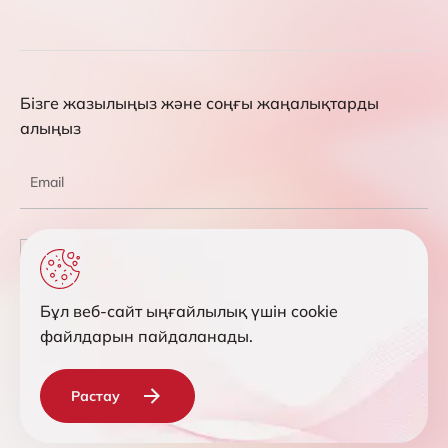
Бізге жазылыңыз және соңғы жаңалықтарды
алыңыз
Мен жеке деректерді өңдеуге келісемін
Бұл веб-сайт ыңғайлылық үшін cookie
Сұраныс жіберу
файлдарын пайдаланады.
Растау
© 2019 -2026 Интеллектуалды IT дистрибуциясы. Барлық
құқықтар қорғалған.