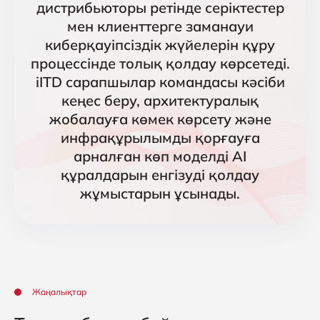
дистрибьюторы ретінде серіктестер
мен клиенттерге заманауи
киберқауіпсіздік жүйелерін құру
процессінде толық қолдау көрсетеді.
iITD сарапшылар командасы кәсіби
кеңес беру, архитектуралық
жобалауға көмек көрсету және
инфрақұрылымды қорғауға
арналған көп моделді AI
құралдарын енгізуді қолдау
жұмыстарын ұсынады.
Жаңалықтар