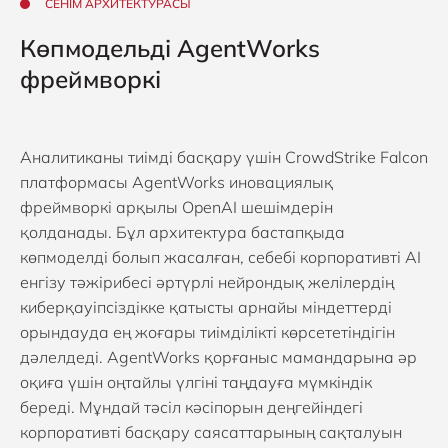
СЕНІМ АРХИТЕКТУРАСЫ
Көпмодельді AgentWorks
фреймворкі
Аналитиканы тиімді басқару үшін
CrowdStrike Falcon
платформасы
AgentWorks иновациялық
фреймворкі арқылы OpenAI шешімдерін
қолданады. Бұл архитектура бастапқыда
көпмоделді болып жасалған, себебі корпоративті AI
енгізу тәжірибесі әртүрлі нейрондық желілердің
киберқауіпсіздікке қатысты арнайы міндеттерді
орындауда ең жоғары тиімділікті көрсететіндігін
дәлелдеді. AgentWorks қорғаныс мамандарына әр
оқиға үшін оңтайлы үлгіні таңдауға мүмкіндік
береді. Мұндай тәсіл кәсіпорын деңгейіндегі
корпоративті басқару саясаттарының сақталуын