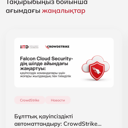
Тақырыбыңыз бойынша
ағымдағы
жаңалықтар
CrowdStrike
Новости
Бұлттық қауіпсіздікті
автоматтандыру: CrowdStrike