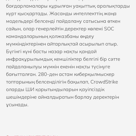
бағдарламалары құрылған уақыттық аралықтарды
күрт қысқартады. Жасанды интеллекттің жаңа
модельдері белсенді пайдалану сатысына өткен
сайын, олар генерлейтін деректер көлемі SOC
командаларының қолжазбаны өңдеу
мүмкіндіктерінен айтарлықтай асырылып отыр.
Бүгінгі күні басты назар нақты қандай
инфрақұрылымдық кемшіліктер белгілі бір сәтте
пайдаланылуы мүмкін екенін нақты түсінуге
бағытталған. 280-ден астам киберқылмыскер
топтарының белсенділігін бақылап, CrowdStrike
оларды ШИ қорытындыларын қауіпсіздік
шешімдеріне айналдыратын барлау деректерін
ұсынады.