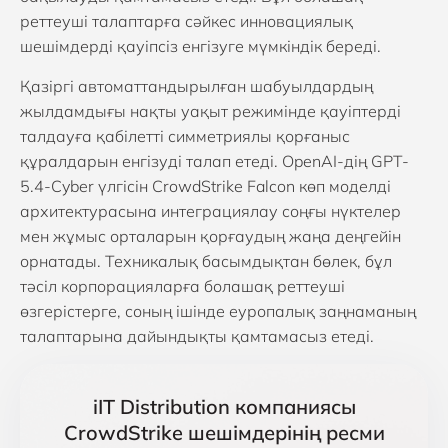
реттеуші талаптарға сәйкес инновациялық
шешімдерді қауіпсіз енгізуге мүмкіндік береді.
Қазіргі автоматтандырылған шабуылдардың
жылдамдығы нақты уақыт режимінде қауіптерді
талдауға қабілетті симметриялы қорғаныс
құралдарын енгізуді талап етеді. OpenAI-дің GPT-
5.4-Cyber үлгісін CrowdStrike Falcon көп моделді
архитектурасына интеграциялау соңғы нүктелер
мен жұмыс орталарын қорғаудың жаңа деңгейін
орнатады. Техникалық басымдықтан бөлек, бұл
тәсіл корпорацияларға болашақ реттеуші
өзгерістерге, соның ішінде еуропалық заңнаманың
талаптарына дайындықты қамтамасыз етеді.
iIT Distribution компаниясы
CrowdStrike шешімдерінің ресми