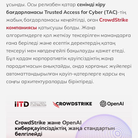
ұсынды. Осы релизбен қатар
сенімді кіру
бағдарламасы Trusted Access for Cyber (TAC)
-тің
жабық бағдарламасы кеңейтілді, оған
CrowdStrike
компаниясы
қатысушы болды. Жаңа
алгоритмдерге қол жеткізу тексерілген мамандарға
ғана беріледі және есептік деректердің қатаң
тексеруі мен көпдеңгейлі бақылауды қажет етеді.
Бұл қадам корпоративтік қауіпсіздіктің жаңа
парадигмасын анықтайды, онда қорғаныс жүйелері
автоматтандырылған қауіп-қатерлерге қарсы ең
соңғы архитектураларды біріктіреді.