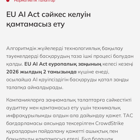
Нормативтік талаптар
EU AI Act сәйкес келуін
қамтамасыз ету
Алгоритмдік жүйелерді технологиялық бақылау
тәуекелдерді басқарудың таза ішкі процесі болудан
қалды.
EU AI Act еуропалық заңының
келесі кезеңі
2026 жылдың 2 тамызында
күшіне енеді,
осылайша AI қауіпсіздігін басқаруды қатал заңды
талапқа айналдырады.
Компанияларға заңнамалық талаптарға сәйкестікті
аудиттеу мен қамтамасыз ету үшін техникалық
инфрақұрылымды алдын ала дайындау қажет. TAC
бағдарламасы аясында тексерілген CrowdStrike
құралдарын пайдалану қажетті ашықтық пен
бақылауды қамтамасыз етеді. Бұл болашақ