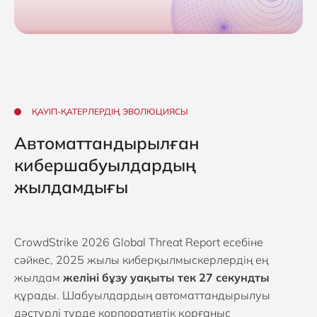
ҚАУІП-ҚАТЕРЛЕРДІҢ ЭВОЛЮЦИЯСЫ
Автоматтандырылған
кибершабуылдардың
жылдамдығы
CrowdStrike 2026 Global Threat Report есебіне
сәйкес, 2025 жылы киберқылмыскерлердің ең
жылдам
желіні бұзу уақыты тек 27 секундты
құрады. Шабуылдардың автоматтандырылуы
дәстүрлі түрде корпоративтік қорғаныс