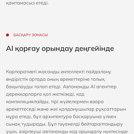
қамтамасыз етеді.
БАСҚАРУ ЗОНАСЫ
AI қорғау орындау деңгейінде
Корпоративті жасанды интеллекті пайдалану
өндірістік ортада оның әрекеттеріне толық
бақылауды талап етеді. Автономды AI агенттер
дерекқорларға қол жеткізеді, код
компиляциялайды, тірі жүйелермен өзара
әрекеттеседі және жиі қолданушылар рұқсаттарын
мұра етеді, бұл архитектура басқаруына үлкен
сынақ тудырады. Бұл тәуекелді бейтараптандыру
үшін, әзірлеуші автономды код орындалу нүктесінде