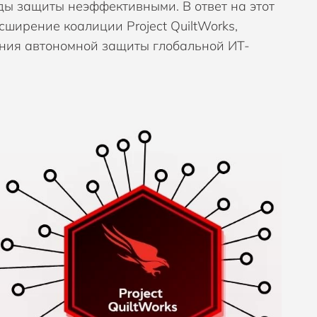
ды защиты неэффективными. В ответ на этот
M, Управление политиками безопасности
tica
ширение коалиции Project QuiltWorks,
ния автономной защиты глобальной ИТ-
ar
M, Унифицированное управление конечными
тройствами
I
димость сети
.AI
щита мобильных устройств
ope
raZone
равление рисками и защита данных
eema
ra AI
LLIX
oFox