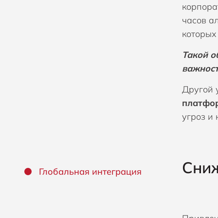
корпора
часов а
которых
Такой о
важност
Другой 
платфор
угроз и
Сниж
Глобальная интеграция