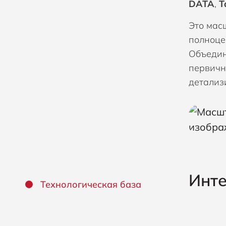
DATA
,
Ta
Это мас
полноце
Объедин
первичн
детализ
Инте
Технологическая база