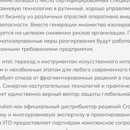
ение большого числа сертифицированных специа
овневую технологию в рутинный, хорошо управляе
ет бизнесу из различных отраслей оперативно вн
зопасности. Вместо генерации множества изолир
уется на целевом снижении рисков организации. 
оматизированные меры реагирования будут работат
онными требованиями предприятия.
 итог, переход к инструментам искусственного инт
м и неизбежным этапом для любого современного 
ребует отказа от фрагментированных решений в п
. Синергия наступательных технологий и практиче
ет единственно верный вектор защиты глобально
tribution как официальный дистрибьютор решений C
ку и многоуровневую экспертизу в проектировани
 iITD предоставляет партнёрам комплексное сопр