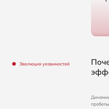
Поче
Эволюция уязвимостей
эфф
Динамик
пробелы