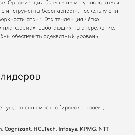
в. Организации больше не могут полагаться
е инструменты безопасности, поскольку они
рхности атаки. Эта тенденция чётко
х платформах, работающих на опережение.
обны обеспечить адекватный уровень
 лидеров
e существенно масштабировала проект,
n
,
Cognizant
,
HCLTech
,
Infosys
,
KPMG
,
NTT