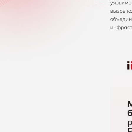
уязвимо
Компания Fastly
вызов к
объедин
Компания Gatewatcher
инфраст
Компания GTB technologies
Компания Hexnode
Компания Holm Security
Компания Infinidat
Компания Infodas
Компания Lepide
Компания Lookout
Компания NACVIEW