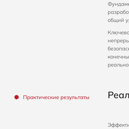
Фундаме
разрабо
общий у
Ключево
непреры
безопас
конечны
реально
Реа
Практические результаты
Эффект