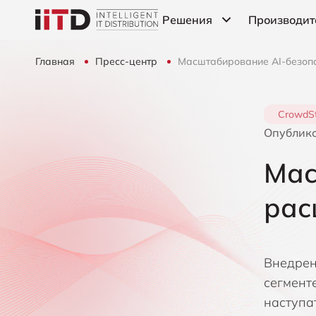
Решения
Производит
Главная
Пресс-центр
Масштабирование AI-безопас
Информационная
Компания A10 Networks
безопасность
ІТ-Инфраструктура
Компания Automox
CrowdSt
Опублик
Компания Bitsight
Мас
Компания Censys
рас
Компания Cribl
Компания CrowdStrike
Внедрен
Компания Cyber Unit Techno
сегмент
наступа
Компания Exabeam