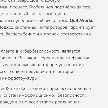
листов превращает сложную
мый процесс. Глобальная партнёрская сеть
едрять полный жизненный цикл
ованных уведомлений экосистема
QuiltWorks
Подход системных интеграторов гарантирует,
ь бесперебойно и в полном соответствии с
еллекта в кибербезопасности является
бизнеса. Высокая скорость идентификации
ользу автономных платформ управления
ского опыта ведущих интеграторов
й инфраструктуры.
rowdStrike обеспечивает профессиональную
и систем информационной безопасности.
овождение на всех этапах реализации