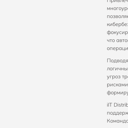
Привлеч
многоур
позволя
кибербе
фокусир
что авт
операци
Подводя
логичны
угроз т
рисками
формиру
iIT Dis
поддерж
Команда