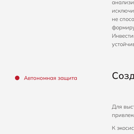
анализи
исключи
не спос
формиру
Инвести
устойчи
Созд
Автономная защита
Для выс
привлек
К экоси