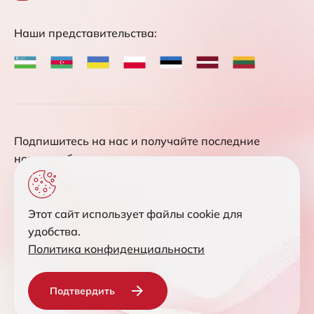
Наши представительства:
Подпишитесь на нас и получайте последние
новости обновления
Этот сайт использует файлы cookie для
удобства.
Соглашаюсь с обработкой персональных данных
Политика конфиденциальности
Подтвердить
Отправить запрос