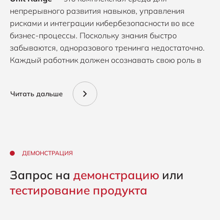
непрерывного развития навыков, управления
рисками и интеграции кибербезопасности во все
бизнес-процессы. Поскольку знания быстро
забываются, одноразового тренинга недостаточно.
Каждый работник должен осознавать свою роль в
безопасности компании и понимать, как
киберугрозы влияют на их повседневную работу.
Читать дальше
Платформа объединяет всю информацию о знаниях,
навыках и рисках ваших сотрудников в одном
удобном дашборде. Это позволяет управлять
процессами развития персонала, проверкой знаний,
соблюдением требований и адаптацией новых
ДЕМОНСТРАЦИЯ
сотрудников — все в одном месте. Отдельное
внимание уделено IТ-специалистам: с помощью
Запрос на
демонстрацию
или
специально разработанных учебных пакетов они
тестирование продукта
могут развивать практические навыки,
необходимые для противодействия современным
киберугрозам, даже если не являются