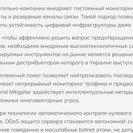
тельно компании внедряют постоянный мониторинг
ты и резервные каналы связи. Такой подход позво
ить устойчивость цифровой инфраструктуры даже 
о чтобы эффективно решить вопрос предотвращени
ов, необходимо внедрение высокотехнологичных с
ируемых инструментов на рынке является решен
ьным дистрибьютором которого в Украине выступ
мплексный пакет позволяет нейтрализовать последс
ивает непрерывный мониторинг трафика и предвар
end Mitigator задействует интеллектуальные мето
ложных многовекторных угроз.
ря технологии автоматического контроля нулевого
я, DDoS защита сервера становится автономной: с
ное поведение и масштабные botnet атаки, не доп