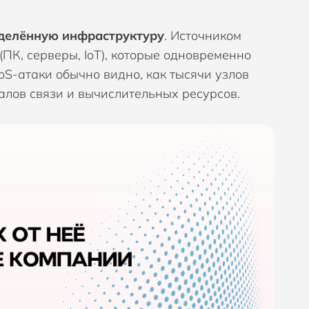
M, Управление политиками безопасности
tica
делённую инфраструктуру
. Источником
ar
(ПК, серверы, IoT), которые одновременно
M, Унифицированное управление конечными
тройствами
S-атаки обычно видно, как тысячи узлов
I
алов связи и вычислительных ресурсов.
димость сети
.AI
щита мобильных устройств
ope
raZone
равление рисками и защита данных
eema
ra AI
LLIX
oFox