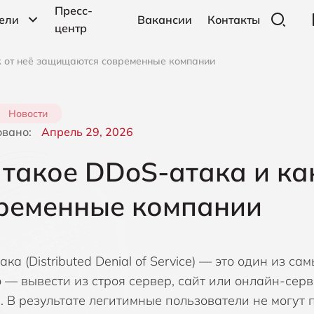
Пресс-
ели
Вакансии
Контакты
центр
к от неё защищаются современные компании
BAS, Моделирование взломов и атак
Компания Nak
CT
DDoS-защита
Новости
Компания NetB
DL
овано:
Апрель 29, 2026
EDR, Защита конечных точек
Компания Niag
IA
 такое DDoS-атака и ка
IDS, Активные сетевые приманки
Компания Out
MD
ременные компании
MFA, Многофакторная аутентификация
Компания Picus
ND
NTA, Анализ сетевого трафика
Компания Ping 
PA
ка (Distributed Denial of Service) — это один из 
logies
Компания Prot
SI
о — вывести из строя сервер, сайт или онлайн-сер
SandBox
бе
 В результате легитимные пользователи не могут п
Компания Red