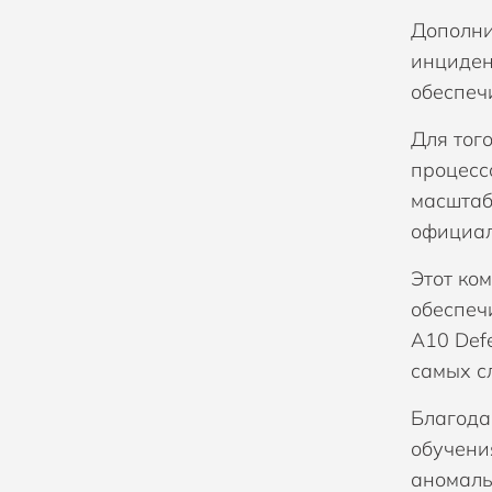
Дополни
инциден
обеспеч
Для тог
процесс
масштаб
официал
Этот ко
обеспеч
A10 Def
самых с
Благода
обучени
аномаль