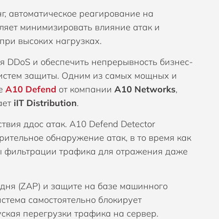
, автоматическое реагирование на
ляет минимизировать влияние атак и
при высоких нагрузках.
я DDoS и обеспечить непрерывность бизнес-
истем защиты. Одним из самых мощных и
ие
A10 Defend
от компании
A10 Networks
,
ает
iIT Distribution
.
твия ддос атак. A10 Defend Detector
ительное обнаружение атак, в то время как
ды фильтрации трафика для отражения даже
 дня (ZAP) и защите на базе машинного
истема самостоятельно блокирует
уская перегрузки трафика на сервер.