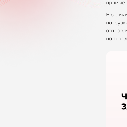
прямые 
Компания Fastly
В отлич
Компания Gatewatcher
нагрузк
отправл
Компания GTB technologies
направл
Компания Hexnode
Компания Holm Security
Компания Infinidat
Компания Infodas
Компания Lepide
Компания Lookout
Компания NACVIEW