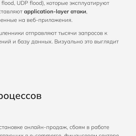
flood, UDP flood), которые эксплуатируют
оставляют
application-layer атаки
,
енные на веб-приложения.
шленники отправляют тысячи запросов к
ний и базу данных. Визуально это выглядит
роцессов
становке онлайн-продаж, сбоям в работе
ботающих в e-commerce, финансовом секторе