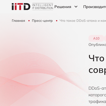
Решения
Производит
Главная
Пресс-центр
Что такое DDoS-атака и ка
Информационная
Компания A10 Networks
безопасность
ІТ-Инфраструктура
Компания Automox
А10
Опублик
Компания Bitsight
Что
Компания Censys
сов
Компания Cribl
Компания CrowdStrike
DDoS-ата
Компания Cyber Unit Techno
которог
трафика.
Компания Exabeam