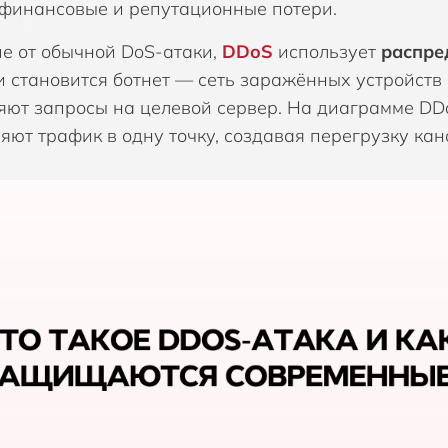
финансовые и репутационные потери.
SOAR, Оркестрация, автоматизация и
SP
Компания Safe
реагирование
ие от обычной DoS-атаки,
DDoS
использует
распре
Компания Son
и становится ботнет — сеть заражённых устройств 
UEBA, Анализ поведения пользователей и
UE
субъектов
ус
яют запросы на целевой сервер. На диаграмме DDo
Компания SOT
яют трафик в одну точку, создавая перегрузку кан
ZTNA, Доступ к сети с нулевым доверием
Ви
Компания Spin
Зашифрованный обмен мгновенными
За
Компания Syc
сообщениями
Компания Ter
Симуляции фишинговых атак
Уп
Компания Thr
Шифрование и защита баз данных
Компания Vect
Компания WA
Компания Zer