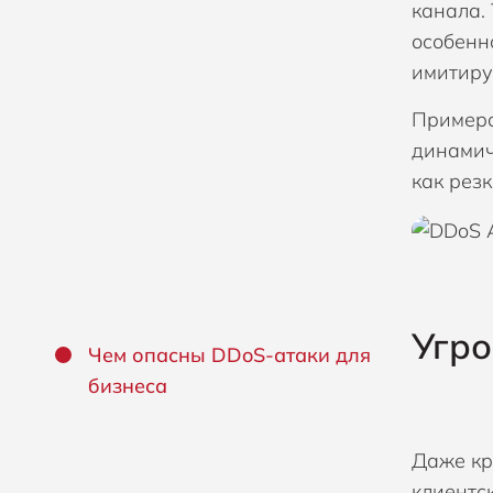
канала. 
особенн
имитиру
Примеро
динамич
как рез
Угро
Чем опасны DDoS-атаки для
бизнеса
Даже кр
клиентс