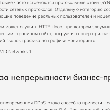
Также часто встречаются протокольные атаки (SYN 
ости сетевых протоколов. Отдельную категорию с
ющие поведение реальных пользователей и нацел
м может служить HTTP-flood, при котором злоумы
еским страницам сайта, нагружая сервер приложе
кий скачок трафика на графике мониторинга.
за непрерывности бизнес-п
атковременная DDoS-атака способна привести к о
ких сервисов и нарушению SLA. Для компаний, ра