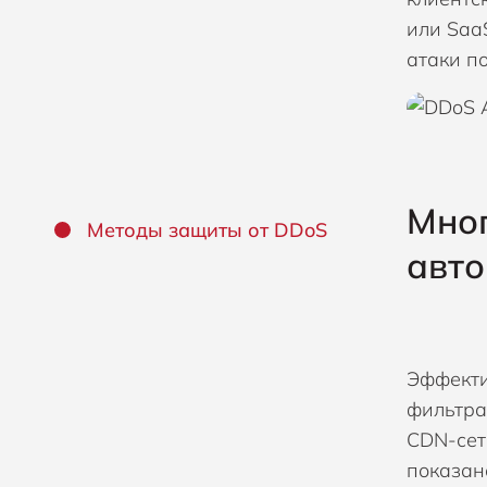
или Saa
атаки п
Мно
Методы защиты от DDoS
авто
Эффекти
фильтра
CDN-сет
показан