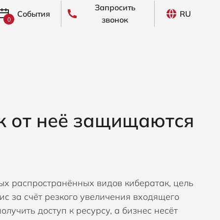
Запросить
События
RU
звонок
0
ivo
I, Разведка киберугроз
rain
P, Предотвращение утечки данных
ara Networks
M, Управление идентификацией и доступом
к от неё защищаются
kept
M, Управление мобильными устройствами
 Security
R, Сетевое обнаружение и реагирование
Identity
M, Управление привилегированным доступом
самых распространённых видов кибератак, цель
ectimus
EM, Управление информацией и событиями
вис за счёт резкого увеличения входящего
зопасности
олучить доступ к ресурсу, а бизнес несёт
Seal