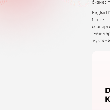
бизнес 
Кәдімгі
ботнет –
серверг
түйінде
жүктеме