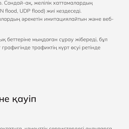
р. Сондай-ақ, желілік хаттамалардың
lood, UDP flood) жиі кездеседі.
лардың әрекетін имитациялайтын және веб-
қ беттеріне мыңдаған сұрау жібереді, бұл
графигінде трафиктің күрт өсуі ретінде
не қауіп
қтатуға, клиенттік сервистердегі ақауларға