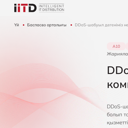
Үй
Баспасөз орталығы
DDoS-шабуыл дегеніміз н
А10
Жарияла
DDo
ком
DDoS-шаб
болып та
қызметт