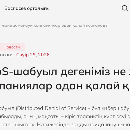
Баспасөз орталығы
е және заманауи компаниялар одан қалай қорғанады
Новости
нған:
Сәуір 29, 2026
S-шабуыл дегеніміз не
паниялар одан қалай 
уыл (Distributed Denial of Service) – бұл кибершаб
былады, оның мақсаты – кіріс трафиктің күрт өсуі
і істен шығару. Нәтижесінде заңды пайдаланушыла