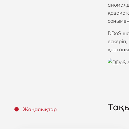
аномалд
қазақста
сонымен
DDoS ша
ескеріп
қорғаны
Тақ
Жаңалықтар