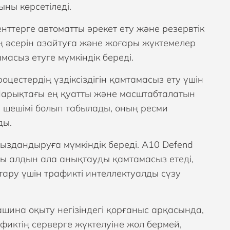
ны көрсетіледі.
нттерге автоматты әрекет ету және резервтік
ң әсерін азайтуға және жоғары жүктемелер
сыз етуге мүмкіндік береді.
цестердің үздіксіздігін қамтамасыз ету үшін
 Нарықтағы ең қуатты және масштабталатын
d
шешімі болып табылады, оның ресми
ды.
здандыруға мүмкіндік береді. A10 Defend
ды алдын ала анықтауды қамтамасыз етеді,
йтару үшін трафикті интеллектуалды сүзу
ашина оқыту негізіндегі қорғаныс арқасында,
фиктің серверге жүктелуіне жол бермей,