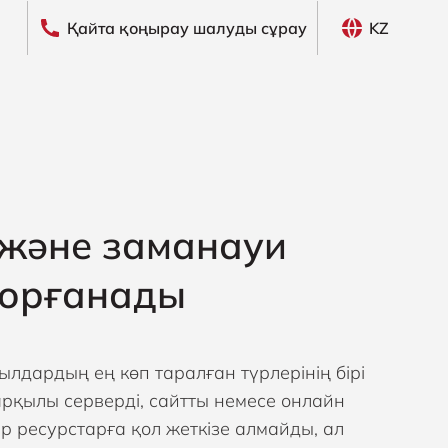
Қайта қоңырау шалуды сұрау
KZ
 және заманауи
қорғанады
уылдардың ең көп таралған түрлерінің бірі
 арқылы серверді, сайтты немесе онлайн
р ресурстарға қол жеткізе алмайды, ал