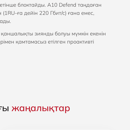
етінше блоктайды. A10 Defend таңдаған
 (1RU-ға дейін 220 Гбит/с) ғана емес,
ады.
 қаншалықты зиянды болуы мүмкін екенін
рімен қамтамасыз етілген проактивті
ғы
жаңалықтар