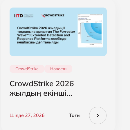
CrowdStrike
Новости
CrowdStrike 2026
жылдың екінші
тоқсанындағы The
Forrester Wave есебінде
Шілде 27, 2026
Тағы
кеңейтілген анықтау