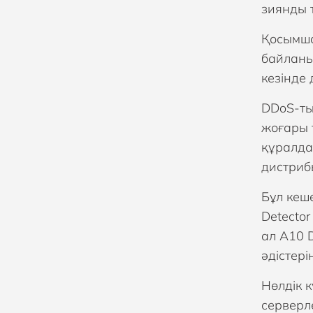
зиянды 
Қосымша
байланы
кезінде
DDoS-ты
жоғары 
құралда
дистриб
Бұл кеш
Detecto
ал A10 D
әдістері
Нөлдік 
серверл