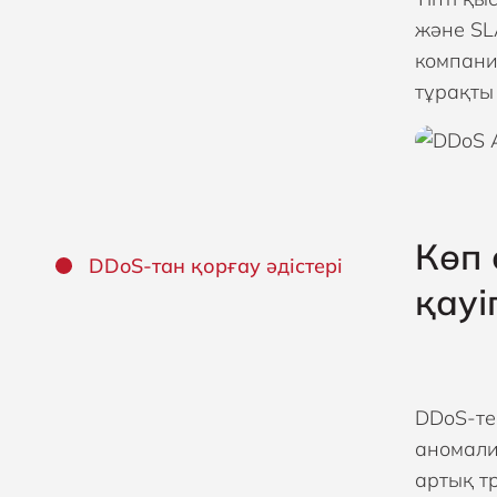
және SL
компани
тұрақты 
Көп 
DDoS-тан қорғау әдістері
қауі
DDoS-тен
аномали
артық т