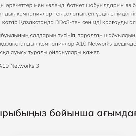
ы әрекеттер мен көлемді ботнет шабуылдарын өз б
ндық компаниялар тек саланың ең үздік өнімділігін
 қатар Қазақстанда DDoS-тен сенімді қорғауды ал
буылының салдарын түсініп, таралған шабуылдың
, қазақстандық компаниялар A10 Networks шешімде
сқа ауысу туралы ойланулары қажет.
ырыбыңыз бойынша ағымда