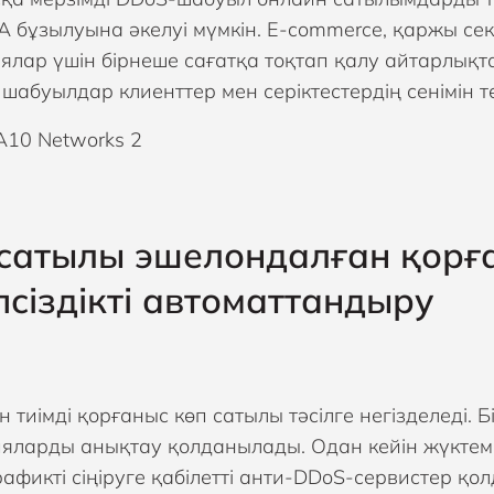
A бұзылуына әкелуі мүмкін. E-commerce, қаржы се
ялар үшін бірнеше сағатқа тоқтап қалу айтарлықт
шабуылдар клиенттер мен серіктестердің сенімін т
сатылы эшелондалған қорғ
псіздікті автоматтандыру
 тиімді қорғаныс көп сатылы тәсілге негізделеді. Б
яларды анықтау қолданылады. Одан кейін жүктемен
рафикті сіңіруге қабілетті анти-DDoS-сервистер қ