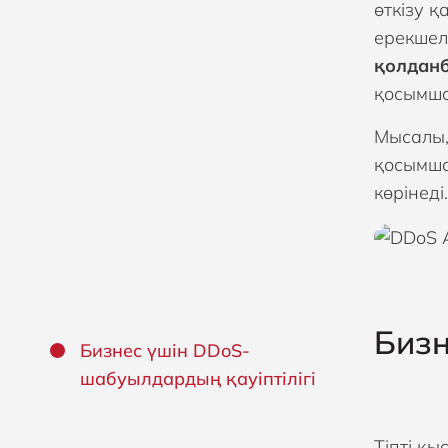
өткізу 
ерекшел
қолданб
қосымша
Мысалы,
қосымша
көрінеді.
Бизн
Бизнес үшін DDoS-
шабуылдардың қауіптілігі
Тіпті қ