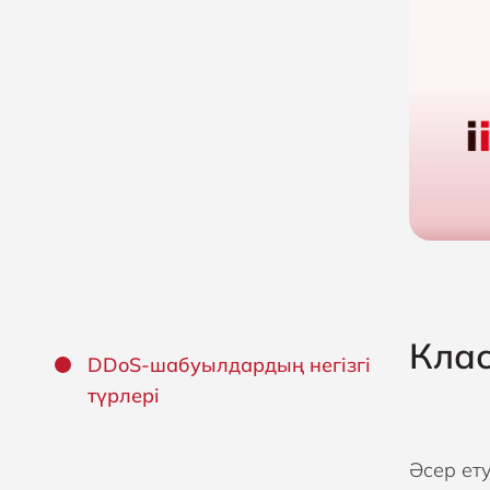
Клас
DDoS-шабуылдардың негізгі
түрлері
Әсер ет