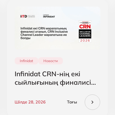
Infinidat
Новости
Infinidat CRN-нің екі
сыйлығының финалисі
атанды және CRN
Inclusive Channel Leader
Шілде 28, 2026
Тағы
марапатын алды.