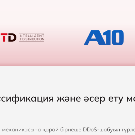
сификация және әсер ету м
у механикасына қарай бірнеше DDoS-шабуыл түрлер