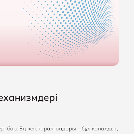
еханизмдері
і бар. Ең кең таралғандары – бұл каналдың