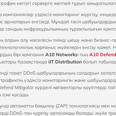
трафик негізгі серверге жетпей тұрып ажыратылаты
 компаниялар үздіксіз мониторинг жүргізу, инциде
с арналарын енгізеді. Мұндай тәсіл шабуылдарды
 де сандық инфрақұрылымның тұрақтылығын қамтама
ң алдын алу мәселесін тиімді шешу және бизнес-про
технологиялық қорғаныс жүйелерін енгізу қажет.
рдың бірі компания
A10 Networks
-тың
A10 Defen
ьюторы Қазақстанда
iIT Distribution
болып табыла
енді пакет DDoS шабуылдарының салдарын залалсы
r трафиктің үздіксіз мониторингін және шабуылдар
efend Mitigator күрделі көпвекторлы қауіптерді то
н іске қосады.
күнді автоматты бақылау (ZAP) технологиясы мен м
ерді DDoS-тан қорғау автономды болады: жүйе тра