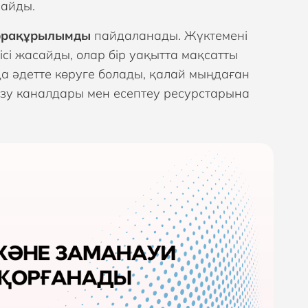
райды.
нфрақұрылымды
пайдаланады. Жүктемені
ісі жасайды, олар бір уақытта мақсатты
а әдетте көруге болады, қалай мыңдаған
кізу каналдары мен есептеу ресурстарына