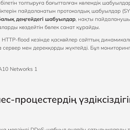
қабілетін толтыруға бағытталған көлемдік шабуылда
іктерін пайдаланатын протоколдық шабуылдар (SYN f
алық деңгейдегі шабуылдар
, нақты пайдаланушы
ларды көздейтін бөлек санат құрайды.
 HTTP-flood кезінде қаскөйлер сайттың динамикалы
 сервер мен дерекқорды жүктейді. Бұл мониторинг 
ес-процестердің үздіксіздігі
ысқа мерзімді DDoS-шабуыл онлайн сатылымдарды то