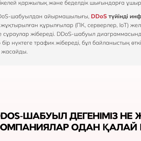
тікелей қаржылық және беделдік шығындарға ұшы
 DoS-шабуылдан айырмашылығы,
DDoS
түйінді и
 жұқтырылған құрылғылар (ПК, серверлер, IoT) жел
е сұраулар жібереді. DDoS-шабуыл диаграммасынд
р бір нүктеге трафик жібереді, бұл байланыстың өт
 жасайды.